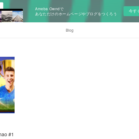
Ameba Owndで
今す
あなただけのホームページやブログをつくろう
Blog
hao #1